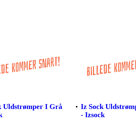
k Uldstrømper I Grå
Iz Sock Uldstrøm
k
- Izsock