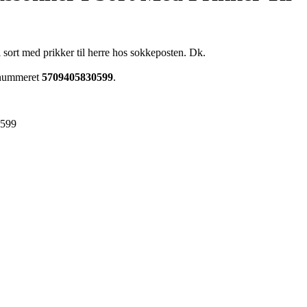
sort med prikker til herre hos sokkeposten. Dk.
renummeret
5709405830599
.
0599