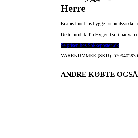
Herre
Beams fandt jbs hygge bomuldssokker i 
Dette produkt fra Hygge i sort har va
Se prisen hos Sokkeposten.dk
VARENUMMER (SKU):
570940583
ANDRE KØBTE OGSÅ