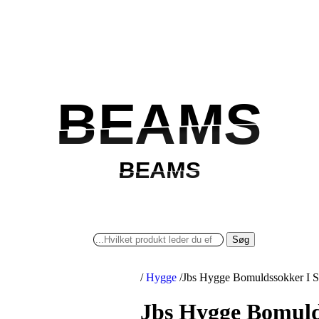
BEAMS
BEAMS
BEAMS
BEAMS
Søg
/
Hygge
/
Jbs Hygge Bomuldssokker I So
Jbs Hygge Bomulds