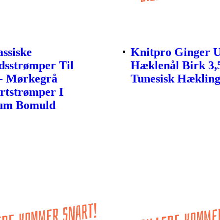
assiske
Knitpro Ginger U
sstrømper Til
Hæklenål Birk 3
- Mørkegrå
Tunesisk Hæklin
tstrømper I
um Bomuld