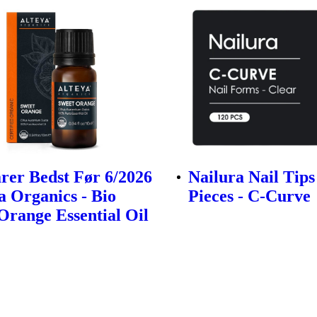
rer Bedst Før 6/2026
Nailura Nail Tips
ya Organics - Bio
Pieces - C-Curve
Orange Essential Oil