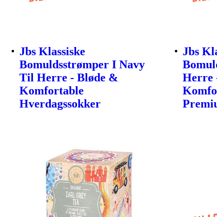
Jbs Klassiske
Jbs Kl
Bomuldsstrømper I Navy
Bomuld
Til Herre - Bløde &
Herre 
Komfortable
Komfor
Hverdagssokker
Premi