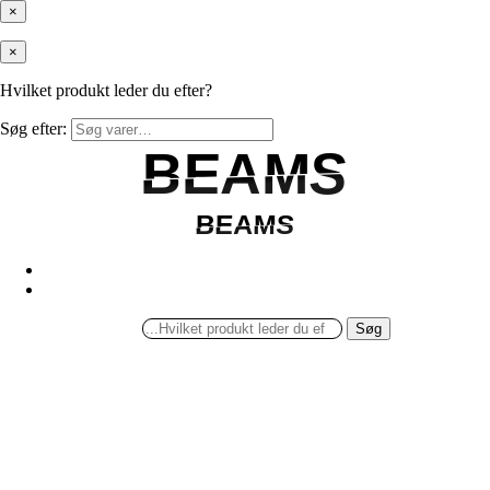
×
×
Hvilket produkt leder du efter?
Søg efter:
BEAMS
BEAMS
BEAMS
BEAMS
Søg