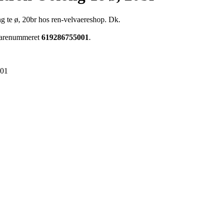
ng te ø, 20br hos ren-velvaereshop. Dk.
 varenummeret
619286755001
.
001