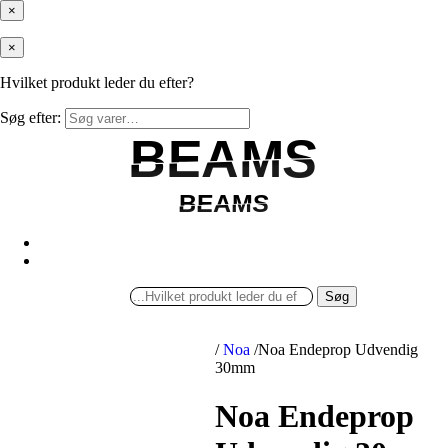
×
×
Hvilket produkt leder du efter?
Søg efter:
BEAMS
BEAMS
BEAMS
BEAMS
Søg
/
Noa
/
Noa Endeprop Udvendig
30mm
Noa Endeprop