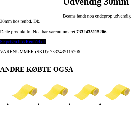
Udvendig 30mm
Beams fandt noa endeprop udvendig
30mm hos renbd. Dk.
Dette produkt fra Noa har varenummeret
7332435115206
.
Se prisen hos Renbåd.dk
VARENUMMER (SKU):
7332435115206
ANDRE KØBTE OGSÅ